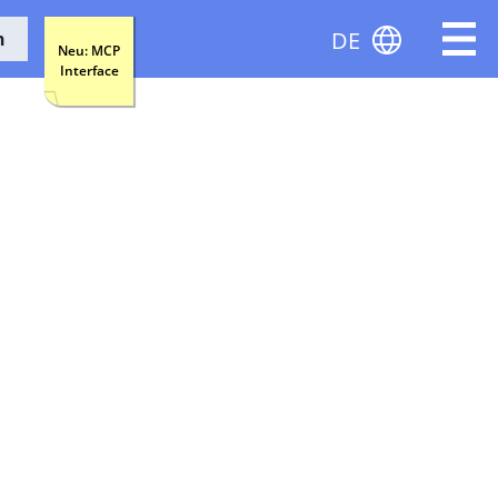
DE
n
Neu: MCP
Interface