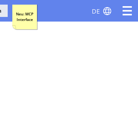
DE
n
Neu: MCP
Interface