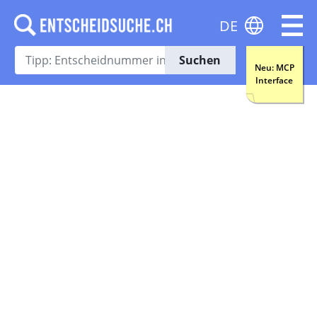
DE
Suchen
Neu: MCP
Interface