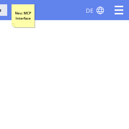
DE
n
Neu: MCP
Interface