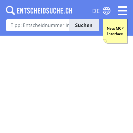
DE
Suchen
Neu: MCP
Interface