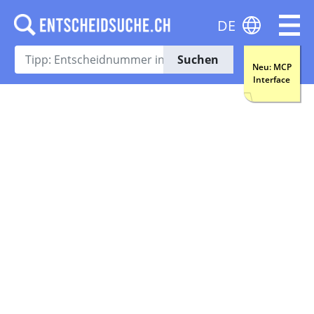
DE
Suchen
Neu: MCP
Interface