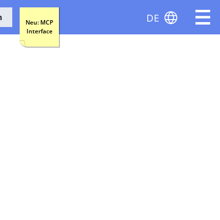
DE
n
Neu: MCP
Interface