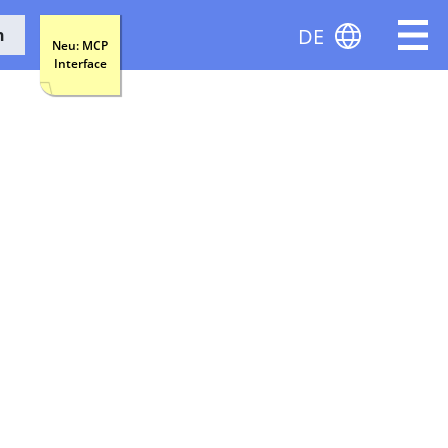
DE
n
Neu: MCP
Interface