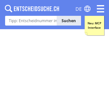
DE
Suchen
Neu: MCP
Interface