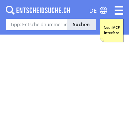
DE
Suchen
Neu: MCP
Interface