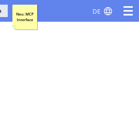
DE
n
Neu: MCP
Interface