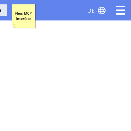
DE
n
Neu: MCP
Interface