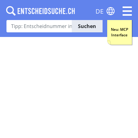
DE
Suchen
Neu: MCP
Interface