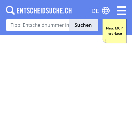
DE
Suchen
Neu: MCP
Interface