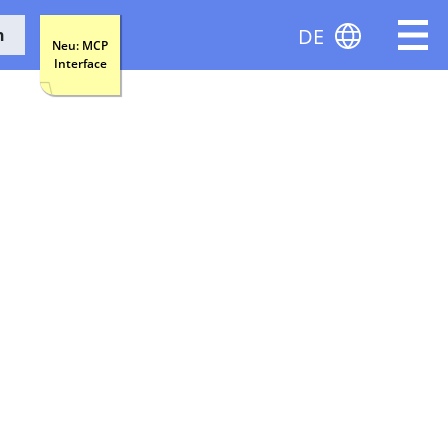
DE
n
Neu: MCP
Interface