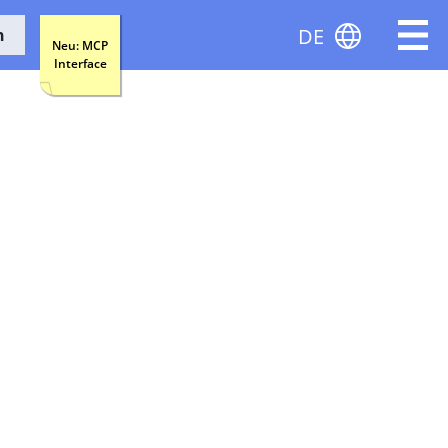
DE
n
Neu: MCP
Interface