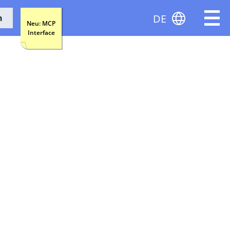
DE
n
Neu: MCP
Interface