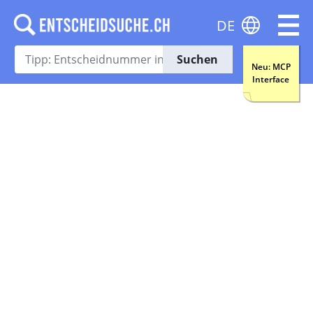
DE
Suchen
Neu: MCP
Interface