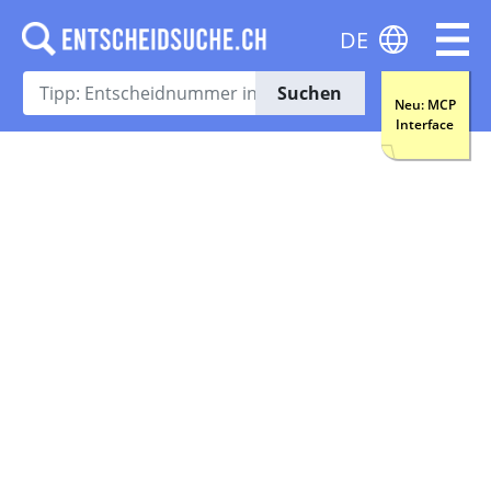
DE
Suchen
Neu: MCP
Interface