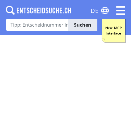
DE
Suchen
Neu: MCP
Interface