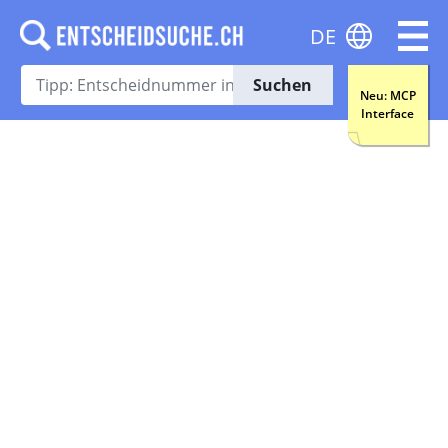
DE
Suchen
Neu: MCP
Interface