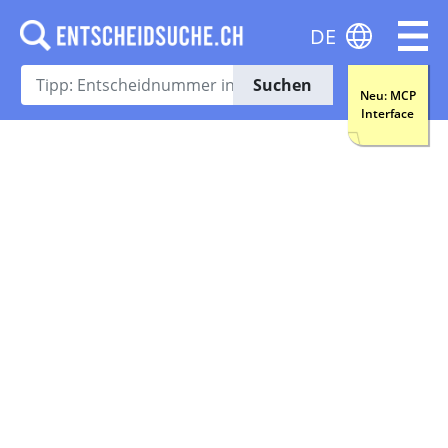
DE
Suchen
Neu: MCP
Interface