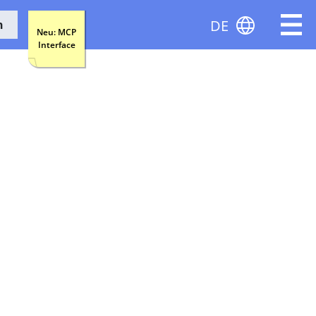
DE
n
Neu: MCP
Interface