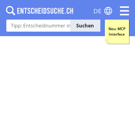
DE
Suchen
Neu: MCP
Interface