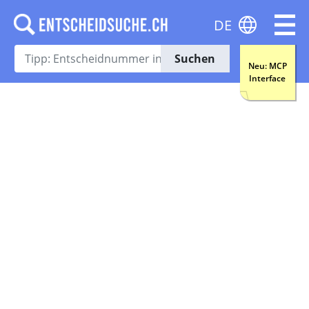
DE
Suchen
Neu: MCP
Interface