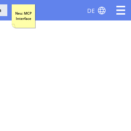
DE
n
Neu: MCP
Interface