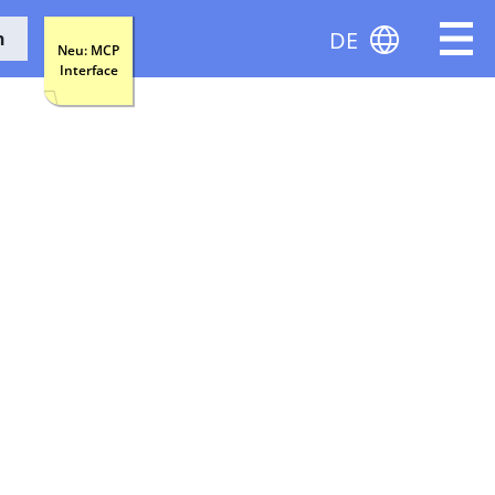
DE
n
Neu: MCP
Interface