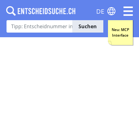
DE
Suchen
Neu: MCP
Interface