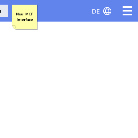
DE
n
Neu: MCP
Interface