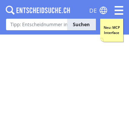
DE
Suchen
Neu: MCP
Interface