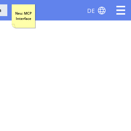
DE
n
Neu: MCP
Interface