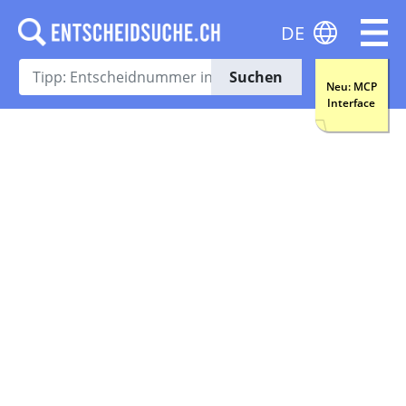
DE
Suchen
Neu: MCP
Interface