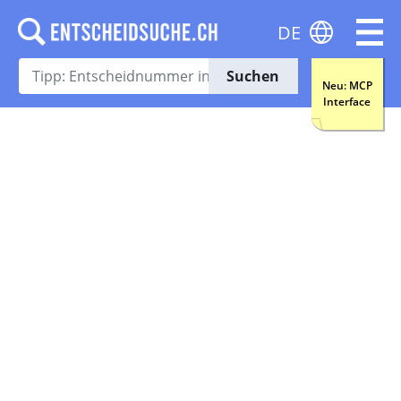
DE
Suchen
Neu: MCP
Interface