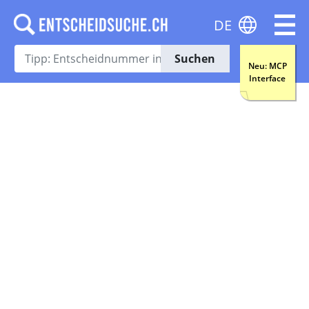
DE
Suchen
Neu: MCP
Interface