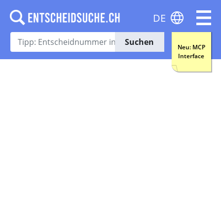
DE
Suchen
Neu: MCP
Interface