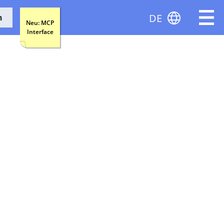
DE
n
Neu: MCP
Interface