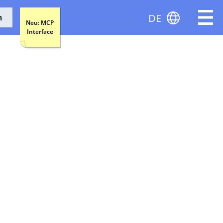
DE
n
Neu: MCP
Interface