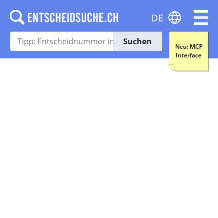
DE
Suchen
Neu: MCP
Interface