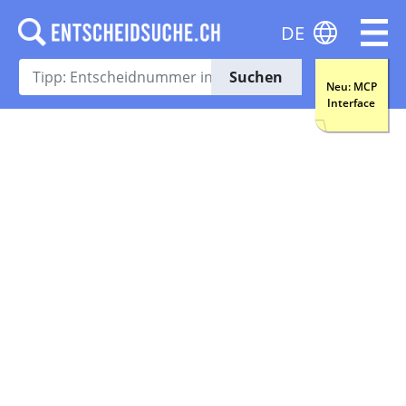
DE
Suchen
Neu: MCP
Interface