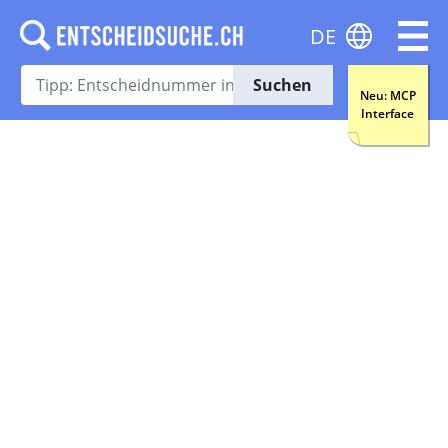
DE
Suchen
Neu: MCP
Interface