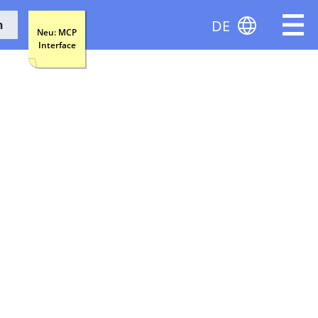
DE
n
Neu: MCP
Interface