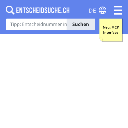
DE
Suchen
Neu: MCP
Interface