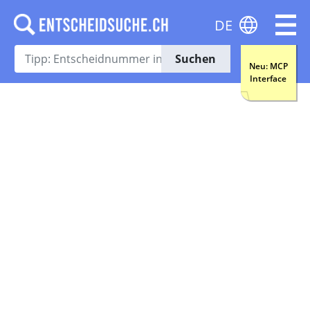
DE
Suchen
Neu: MCP
Interface