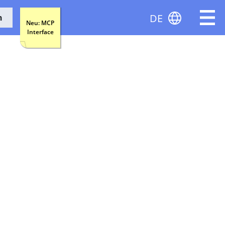
DE
n
Neu: MCP
Interface