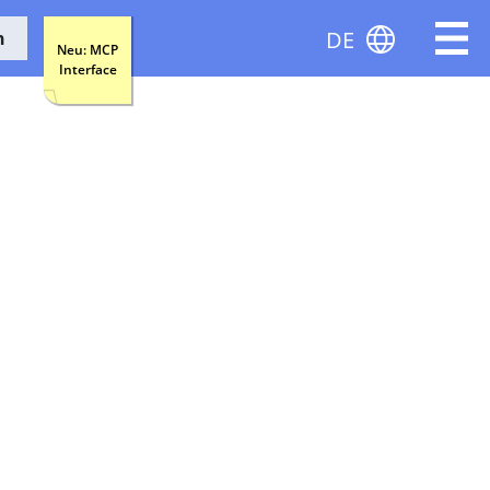
DE
n
Neu: MCP
Interface