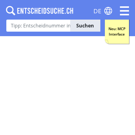
DE
Suchen
Neu: MCP
Interface