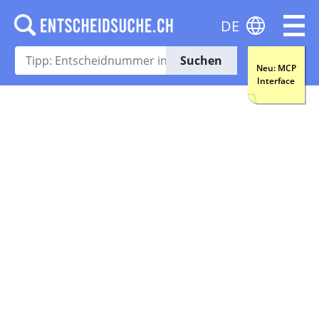
DE
Suchen
Neu: MCP
Interface