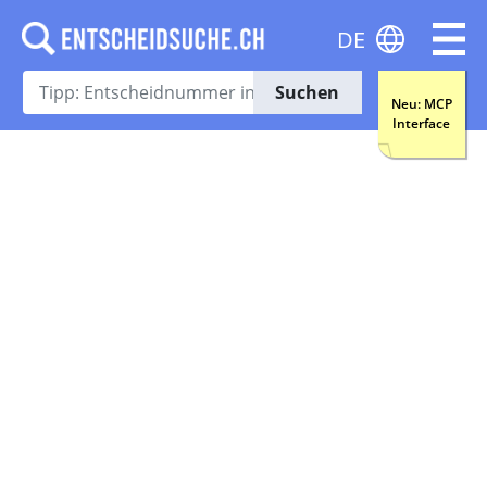
DE
Suchen
Neu: MCP
Interface