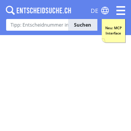
DE
Suchen
Neu: MCP
Interface