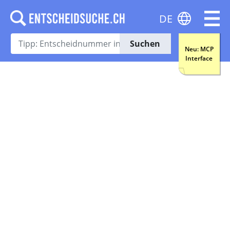
DE
Suchen
Neu: MCP
Interface